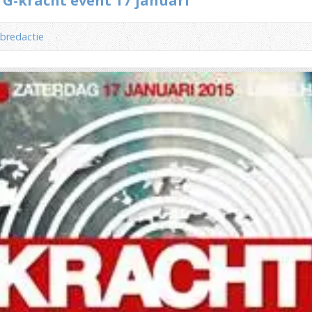
 G-kracht event 17 januari
bredactie