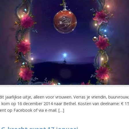
t jaarlijkse uitje, alleen voor vrouwen. Verras je vriendin, buurvrou
en kom op 16 december 2014 naar Bethel. Kosten van deelname: € 15,
vent op Facebook of via e-mail. […]