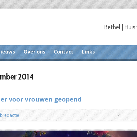
Bethel | Huis
nieuws
Over ons
Contact
Links
ember 2014
iner voor vrouwen geopend
bredactie