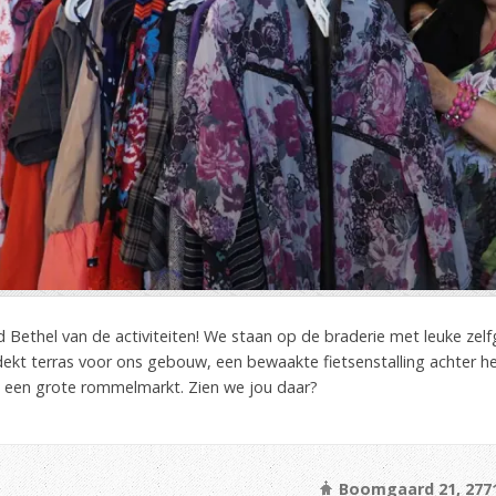
d Bethel van de activiteiten! We staan op de braderie met leuke zelf
dekt terras voor ons gebouw, een bewaakte fietsenstalling achter h
g een grote rommelmarkt. Zien we jou daar?
Boomgaard 21, 277