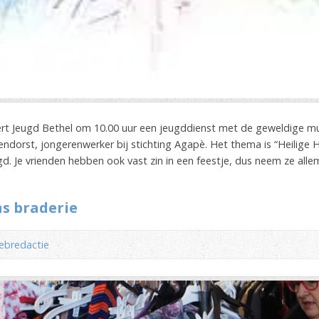
t Jeugd Bethel om 10.00 uur een jeugddienst met de geweldige m
orst, jongerenwerker bij stichting Agapè. Het thema is “Heilige He
gd. Je vrienden hebben ook vast zin in een feestje, dus neem ze alle
ns braderie
ebredactie