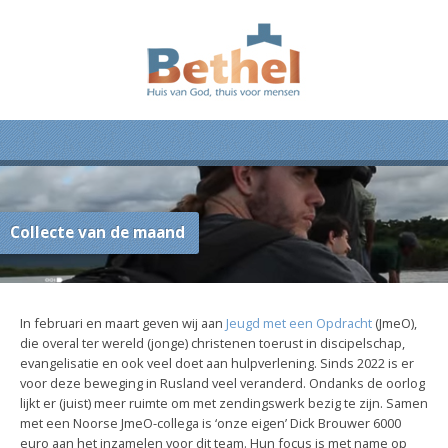
Collecte van de maand
In februari en maart geven wij aan
Jeugd met een Opdracht
(JmeO),
die overal ter wereld (jonge) christenen toerust in discipelschap,
evangelisatie en ook veel doet aan hulpverlening. Sinds 2022 is er
voor deze beweging in
Rusland
veel veranderd. Ondanks de oorlog
lijkt er (juist) meer ruimte om met zendingswerk bezig te zijn. Samen
met een Noorse JmeO-collega is ‘onze eigen’ Dick Brouwer 6000
euro aan het inzamelen voor dit team. Hun focus is met name op