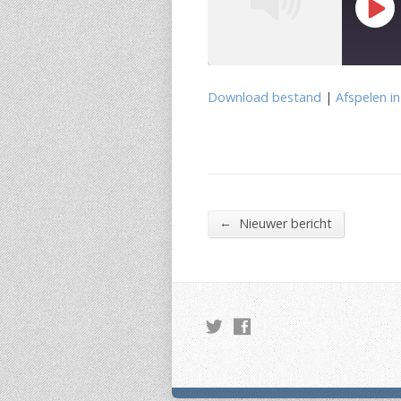
Play
Epis
Download bestand
|
Afspelen i
DELEN
RSS FEED
LINK
EMBED
←
Nieuwer bericht