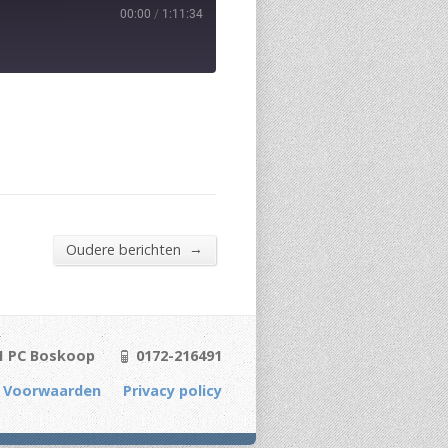
00:00
/
1:11:34
→
Oudere berichten
1 PC Boskoop
0172-216491
 Voorwaarden
Privacy policy