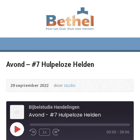
Avond – #7 Hulpeloze Helden
29 september 2022
door
studio
Bijbelstudie Handelingen
Avond - #7 Hulpeloze Helden
Play
1x
00:00
/
58:06
Episode