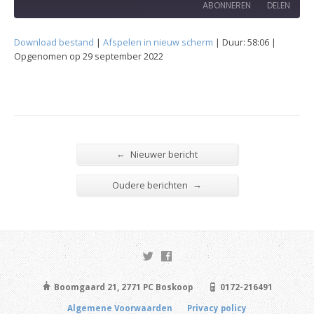
ABONNEREN
DELEN
Download bestand
|
Afspelen in nieuw scherm
|
Duur: 58:06
|
DELEN
Opgenomen op 29 september 2022
RSS FEED
LINK
EMBED
←
Nieuwer bericht
→
Oudere berichten
Boomgaard 21, 2771 PC Boskoop
0172-216491
Algemene Voorwaarden
Privacy policy