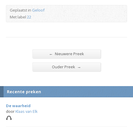
Geplaatst in
Geloof
Met label
22
←
Nieuwere Preek
→
Ouder Preek
Recente preken
De waarheid
door
Klaas van Elk