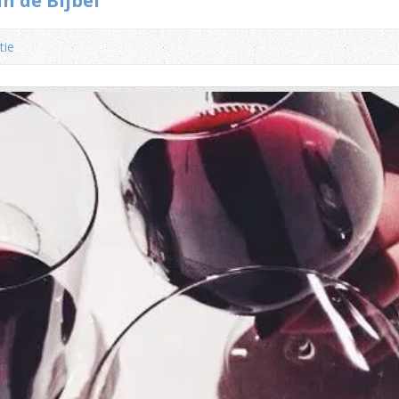
n de Bijbel
tie