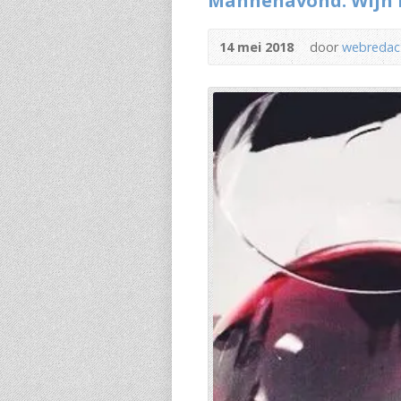
Mannenavond: Wijn i
14 mei 2018
door
webredac