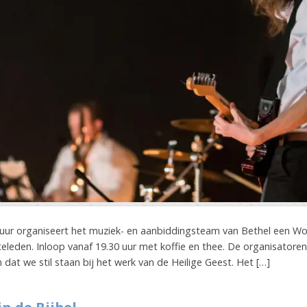
 uur organiseert het muziek- en aanbiddingsteam van Bethel een W
eden. Inloop vanaf 19.30 uur met koffie en thee. De organisatoren:
 dat we stil staan bij het werk van de Heilige Geest. Het […]