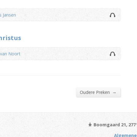
s Jansen
hristus
 van Noort
→
Oudere Preken
Boomgaard 21, 277
Algemene