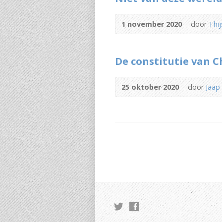
1 november 2020
door
Thij
De constitutie van C
25 oktober 2020
door
Jaap