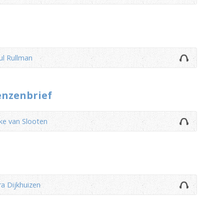
ul Rullman
enzenbrief
ke van Slooten
a Dijkhuizen
d