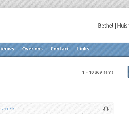
Bethel | Huis
nieuws
Over ons
Contact
Links
1
–
10
369
items
 van Elk