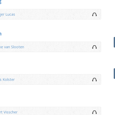
g
jer Lucas
n
ke van Slooten
s Kolster
rt Visscher