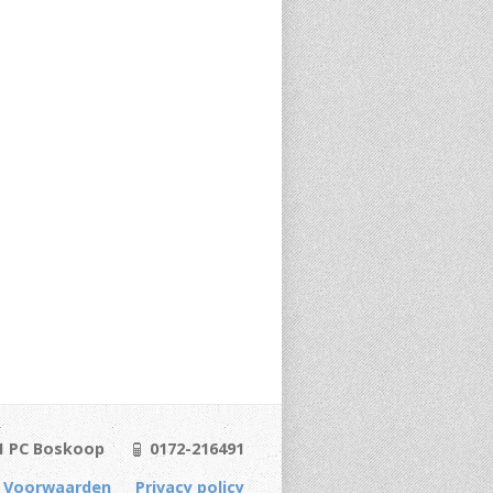
1 PC Boskoop
0172-216491
 Voorwaarden
Privacy policy