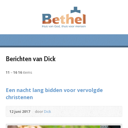
Berichten van Dick
11
–
16
16
items
Een nacht lang bidden voor vervolgde
christenen
12 juni 2017
door
Dick