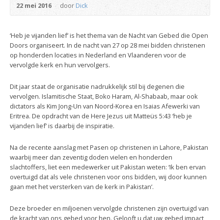
22 mei 2016
door
Dick
‘Heb je vijanden lief’ is het thema van de Nacht van Gebed die Open
Doors organiseert. In de nacht van 27 op 28 mei bidden christenen
op honderden locaties in Nederland en Vlaanderen voor de
vervolgde kerk en hun vervolgers.
Dit jaar staat de organisatie nadrukkelijk stil bij degenen die
vervolgen. Islamitische Staat, Boko Haram, Al-Shabaab, maar ook
dictators als Kim Jong-Un van Noord-Korea en Isaias Afewerki van
Eritrea. De opdracht van de Here Jezus uit Matteüs 5:43 ‘heb je
vijanden lief’ is daarbij de inspiratie.
Na de recente aanslag met Pasen op christenen in Lahore, Pakistan
waarbij meer dan zeventig doden vielen en honderden
slachtoffers, liet een medewerker uit Pakistan weten: ‘Ik ben ervan
overtuigd dat als vele christenen voor ons bidden, wij door kunnen
gaan met het versterken van de kerk in Pakistan’.
Deze broeder en miljoenen vervolgde christenen zijn overtuigd van
de kracht van ons gebed voor hen. Gelooft u dat uw gebed impact